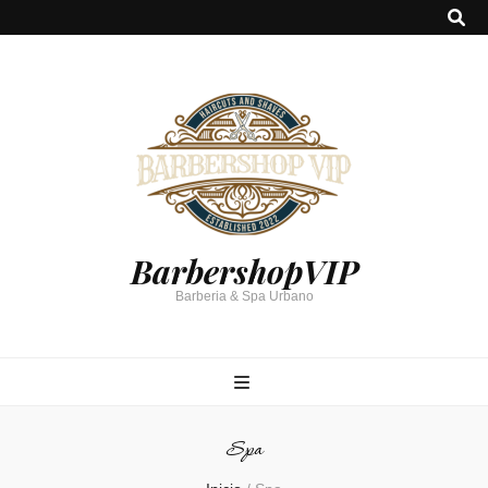
BarbershopVIP
Barberia & Spa Urbano
Spa