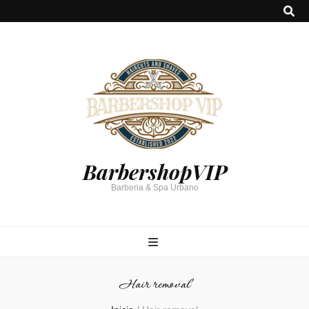
BarbershopVIP
Barberia & Spa Urbano
Hair removal